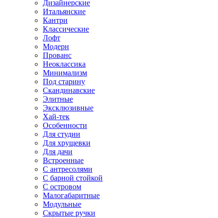
Дизайнерские
Итальянские
Кантри
Классические
Лофт
Модерн
Прованс
Неоклассика
Минимализм
Под старину
Скандинавские
Элитные
Эксклюзивные
Хай-тек
Особенности
Для студии
Для хрущевки
Для дачи
Встроенные
С антресолями
С барной стойкой
С островом
Малогабаритные
Модульные
Скрытые ручки