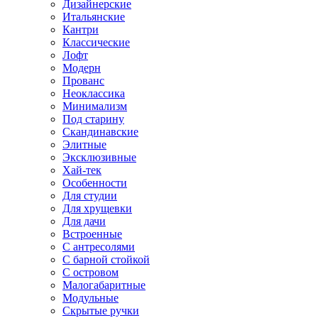
Дизайнерские
Итальянские
Кантри
Классические
Лофт
Модерн
Прованс
Неоклассика
Минимализм
Под старину
Скандинавские
Элитные
Эксклюзивные
Хай-тек
Особенности
Для студии
Для хрущевки
Для дачи
Встроенные
С антресолями
С барной стойкой
С островом
Малогабаритные
Модульные
Скрытые ручки