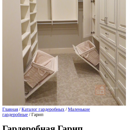
Главная
/
Каталог гардеробных
/
Маленькие
гардеробные
/ Гарип
Гардеробная Гарип