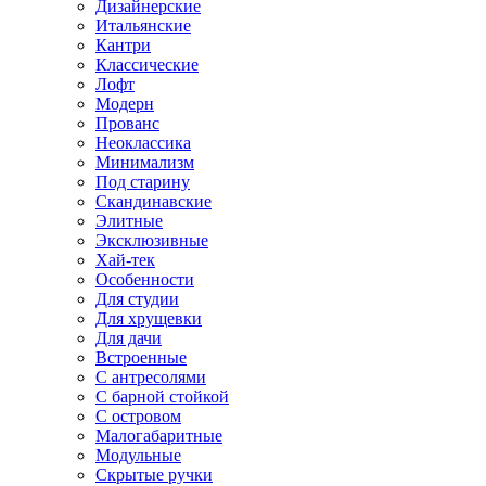
Дизайнерские
Итальянские
Кантри
Классические
Лофт
Модерн
Прованс
Неоклассика
Минимализм
Под старину
Скандинавские
Элитные
Эксклюзивные
Хай-тек
Особенности
Для студии
Для хрущевки
Для дачи
Встроенные
С антресолями
С барной стойкой
С островом
Малогабаритные
Модульные
Скрытые ручки