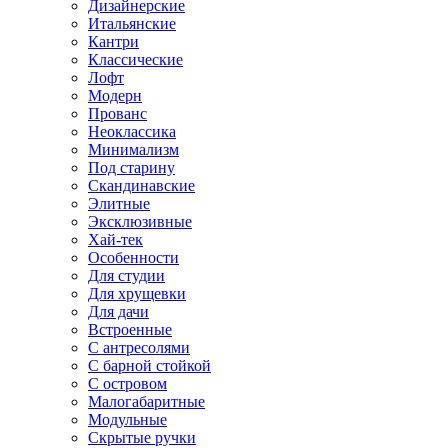
Дизайнерские
Итальянские
Кантри
Классические
Лофт
Модерн
Прованс
Неоклассика
Минимализм
Под старину
Скандинавские
Элитные
Эксклюзивные
Хай-тек
Особенности
Для студии
Для хрущевки
Для дачи
Встроенные
С антресолями
С барной стойкой
С островом
Малогабаритные
Модульные
Скрытые ручки