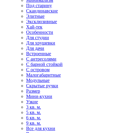
Минимализм
Под старину
Скандинавские
Элитные
Эксклюзивные
Хай-тек
Особенности
Для студии
Для хрущевки
Для дачи
Встроенные
С антресолями
С барной стойкой
С островом
Малогабаритные
Модульные
Скрытые ручки
Размер
Мини-кухни
Узкие
3 кв. м.
5 кв. м.
6 кв. м.
9 кв. м.
Все для кухни