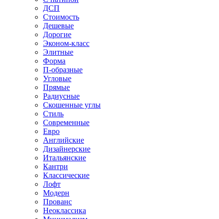
ДСП
Стоимость
Дешевые
Дорогие
Эконом-класс
Элитные
Форма
П-образные
Угловые
Прямые
Радиусные
Скошенные углы
Стиль
Современные
Евро
Английские
Дизайнерские
Итальянские
Кантри
Классические
Лофт
Модерн
Прованс
Неоклассика