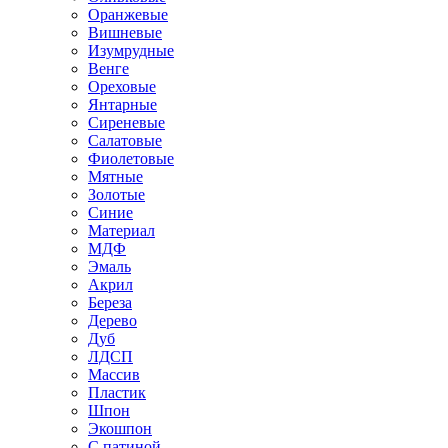
Оранжевые
Вишневые
Изумрудные
Венге
Ореховые
Янтарные
Сиреневые
Салатовые
Фиолетовые
Мятные
Золотые
Синие
Материал
МДФ
Эмаль
Акрил
Береза
Дерево
Дуб
ЛДСП
Массив
Пластик
Шпон
Экошпон
С патиной