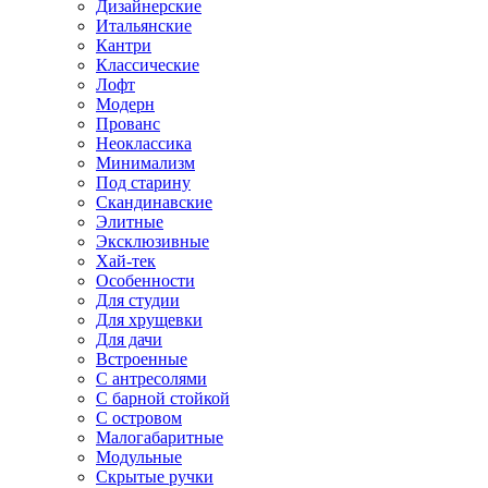
Дизайнерские
Итальянские
Кантри
Классические
Лофт
Модерн
Прованс
Неоклассика
Минимализм
Под старину
Скандинавские
Элитные
Эксклюзивные
Хай-тек
Особенности
Для студии
Для хрущевки
Для дачи
Встроенные
С антресолями
С барной стойкой
С островом
Малогабаритные
Модульные
Скрытые ручки