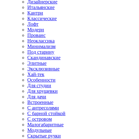
Дизайнерские
Итальянские
Кантри
Классические
Лофт
Модерн
Прованс
Неоклассика
Минимализм
Под старину
Скандинавские
Элитные
Эксклюзивные
Хай-тек
Особенности
Для студии
Для хрущевки
Для дачи
Встроенные
С антресолями
С барной стойкой
С островом
Малогабаритные
Модульные
Скрытые ручки