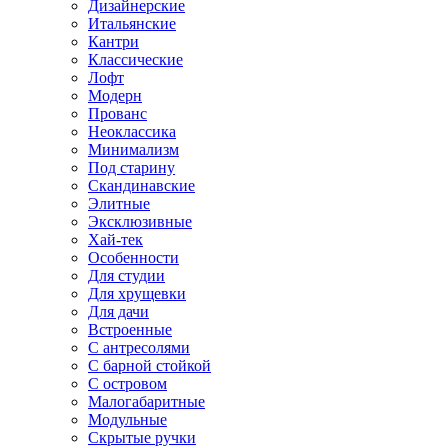
Дизайнерские
Итальянские
Кантри
Классические
Лофт
Модерн
Прованс
Неоклассика
Минимализм
Под старину
Скандинавские
Элитные
Эксклюзивные
Хай-тек
Особенности
Для студии
Для хрущевки
Для дачи
Встроенные
С антресолями
С барной стойкой
С островом
Малогабаритные
Модульные
Скрытые ручки