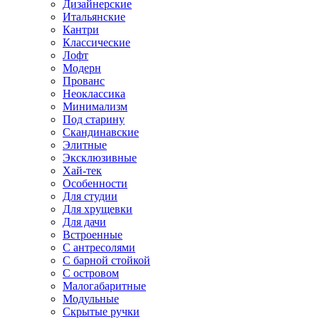
Дизайнерские
Итальянские
Кантри
Классические
Лофт
Модерн
Прованс
Неоклассика
Минимализм
Под старину
Скандинавские
Элитные
Эксклюзивные
Хай-тек
Особенности
Для студии
Для хрущевки
Для дачи
Встроенные
С антресолями
С барной стойкой
С островом
Малогабаритные
Модульные
Скрытые ручки