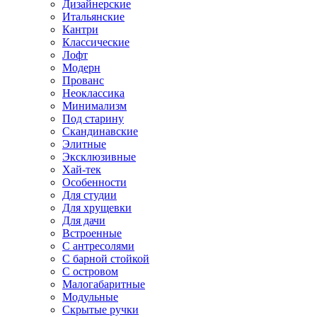
Дизайнерские
Итальянские
Кантри
Классические
Лофт
Модерн
Прованс
Неоклассика
Минимализм
Под старину
Скандинавские
Элитные
Эксклюзивные
Хай-тек
Особенности
Для студии
Для хрущевки
Для дачи
Встроенные
С антресолями
С барной стойкой
С островом
Малогабаритные
Модульные
Скрытые ручки