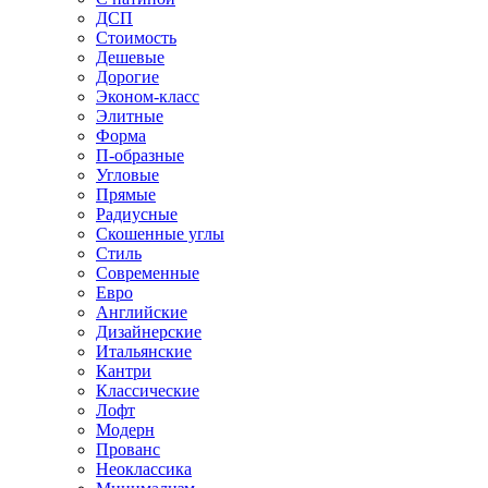
ДСП
Стоимость
Дешевые
Дорогие
Эконом-класс
Элитные
Форма
П-образные
Угловые
Прямые
Радиусные
Скошенные углы
Стиль
Современные
Евро
Английские
Дизайнерские
Итальянские
Кантри
Классические
Лофт
Модерн
Прованс
Неоклассика