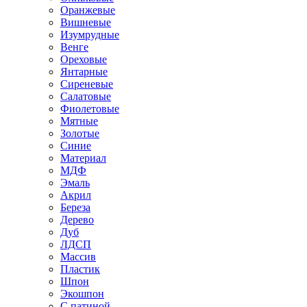
Оранжевые
Вишневые
Изумрудные
Венге
Ореховые
Янтарные
Сиреневые
Салатовые
Фиолетовые
Мятные
Золотые
Синие
Материал
МДФ
Эмаль
Акрил
Береза
Дерево
Дуб
ЛДСП
Массив
Пластик
Шпон
Экошпон
С патиной