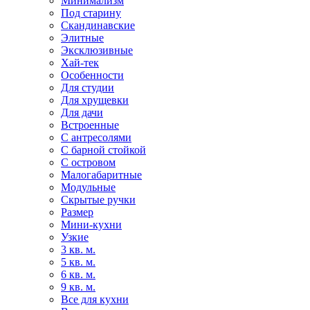
Минимализм
Под старину
Скандинавские
Элитные
Эксклюзивные
Хай-тек
Особенности
Для студии
Для хрущевки
Для дачи
Встроенные
С антресолями
С барной стойкой
С островом
Малогабаритные
Модульные
Скрытые ручки
Размер
Мини-кухни
Узкие
3 кв. м.
5 кв. м.
6 кв. м.
9 кв. м.
Все для кухни