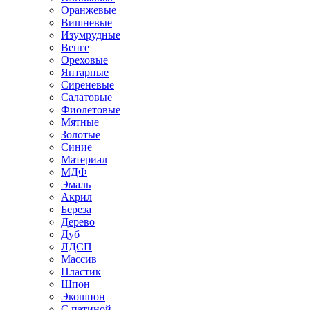
Оранжевые
Вишневые
Изумрудные
Венге
Ореховые
Янтарные
Сиреневые
Салатовые
Фиолетовые
Мятные
Золотые
Синие
Материал
МДФ
Эмаль
Акрил
Береза
Дерево
Дуб
ЛДСП
Массив
Пластик
Шпон
Экошпон
С патиной