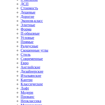
ДСП
Стоимость
Дешевые
Дорогие
Эконом-класс
Элитные
Форма
П-образные
Угловые
Прямые
Радиусные
Скошенные углы
Стиль
Современные
Евро
Английские
Дизайнерские
Итальянские
Кантри
Классические
Лофт
Модерн
Прованс
Неоклассика