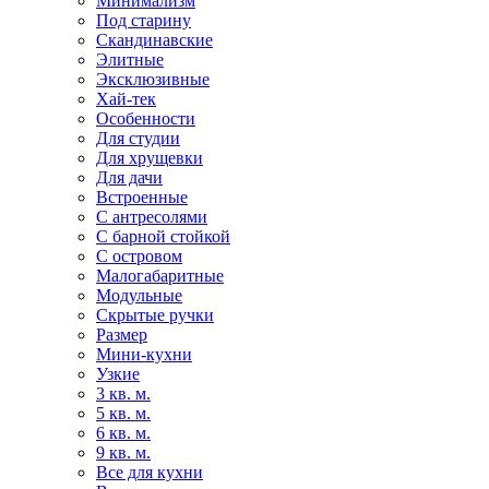
Минимализм
Под старину
Скандинавские
Элитные
Эксклюзивные
Хай-тек
Особенности
Для студии
Для хрущевки
Для дачи
Встроенные
С антресолями
С барной стойкой
С островом
Малогабаритные
Модульные
Скрытые ручки
Размер
Мини-кухни
Узкие
3 кв. м.
5 кв. м.
6 кв. м.
9 кв. м.
Все для кухни