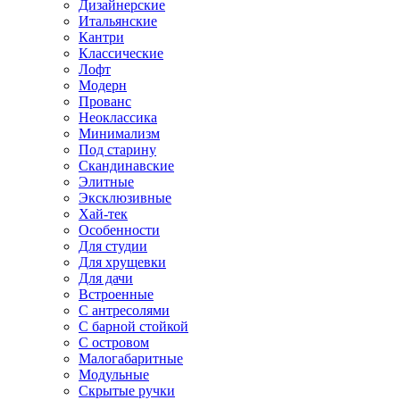
Дизайнерские
Итальянские
Кантри
Классические
Лофт
Модерн
Прованс
Неоклассика
Минимализм
Под старину
Скандинавские
Элитные
Эксклюзивные
Хай-тек
Особенности
Для студии
Для хрущевки
Для дачи
Встроенные
С антресолями
С барной стойкой
С островом
Малогабаритные
Модульные
Скрытые ручки