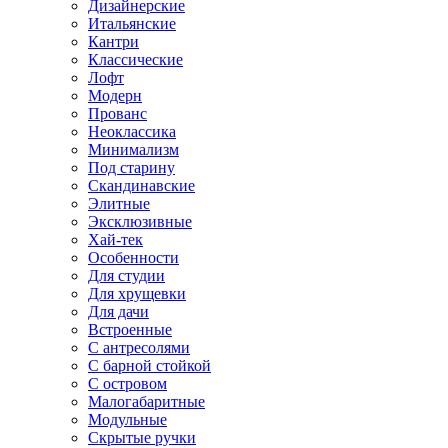
Дизайнерские
Итальянские
Кантри
Классические
Лофт
Модерн
Прованс
Неоклассика
Минимализм
Под старину
Скандинавские
Элитные
Эксклюзивные
Хай-тек
Особенности
Для студии
Для хрущевки
Для дачи
Встроенные
С антресолями
С барной стойкой
С островом
Малогабаритные
Модульные
Скрытые ручки