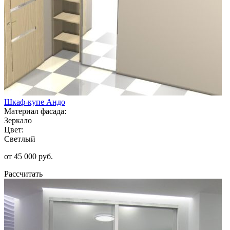
Шкаф-купе Андо
Материал фасада:
Зеркало
Цвет:
Светлый
от 45 000 руб.
Рассчитать