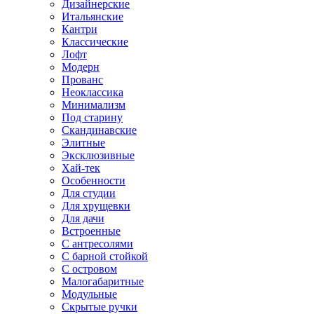
Дизайнерские
Итальянские
Кантри
Классические
Лофт
Модерн
Прованс
Неоклассика
Минимализм
Под старину
Скандинавские
Элитные
Эксклюзивные
Хай-тек
Особенности
Для студии
Для хрущевки
Для дачи
Встроенные
С антресолями
С барной стойкой
С островом
Малогабаритные
Модульные
Скрытые ручки