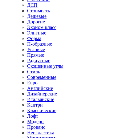
ДСП
Стоимость
Дешевые
Дорогие
Эконом-класс
Элитные
Форма
П-образные
Угловые
Прямые
Радиусные
Скошенные углы
Стиль
Современные
Евро
Английские
Дизайнерские
Итальянские
Кантри
Классические
Лофт
Модерн
Прованс
Неоклассика