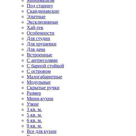
Минимализм
Под старину
Скандинавские
Элитные
Эксклюзивные
Хай-тек
Особенности
Для студии
Для хрущевки
Для дачи
Встроенные
С антресолями
С барной стойкой
С островом
Малогабаритные
Модульные
Скрытые ручки
Размер
Мини-кухни
Узкие
3 кв. м.
5 кв. м.
6 кв. м.
9 кв. м.
Все для кухни