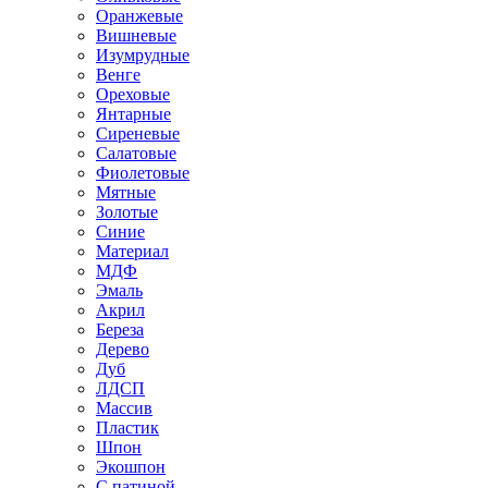
Оранжевые
Вишневые
Изумрудные
Венге
Ореховые
Янтарные
Сиреневые
Салатовые
Фиолетовые
Мятные
Золотые
Синие
Материал
МДФ
Эмаль
Акрил
Береза
Дерево
Дуб
ЛДСП
Массив
Пластик
Шпон
Экошпон
С патиной