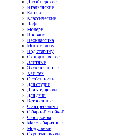
Дизайнерские
Итальянские
Кантри
Классические
Лофт
Модерн
Прованс
Неоклассика
Минимализм
Под старину
Скандинавские
Элитные
Эксклюзивные
Хай-тек
Особенности
Для студии
Для хрущевки
Для дачи
Встроенные
С антресолями
С барной стойкой
С островом
Малогабаритные
Модульные
Скрытые ручки