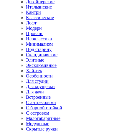
Дизайнерские
Итальянские
Кантри
Классические
Лофт
Модерн
Прованс
Неоклассика
Минимализм
Под старину
Скандинавские
Элитные
Эксклюзивные
Хай-тек
Особенности
Для студии
Для хрущевки
Для дачи
Встроенные
С антресолями
С барной стойкой
С островом
Малогабаритные
Модульные
Скрытые ручки