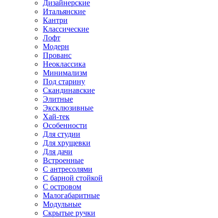
Дизайнерские
Итальянские
Кантри
Классические
Лофт
Модерн
Прованс
Неоклассика
Минимализм
Под старину
Скандинавские
Элитные
Эксклюзивные
Хай-тек
Особенности
Для студии
Для хрущевки
Для дачи
Встроенные
С антресолями
С барной стойкой
С островом
Малогабаритные
Модульные
Скрытые ручки