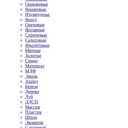
Оранжевые
Вишневые
Изумрудные
Венге
Ореховые
Янтарные
Сиреневые
Салатовые
Фиолетовые
Мятные
Золотые
Синие
Материал
МДФ
Эмаль
Акрил
Береза
Дерево
Дуб
ЛДСП
Массив
Пластик
Шпон
Экошпон
С патиной