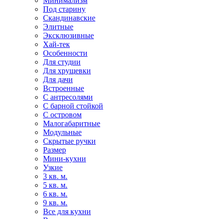
Минимализм
Под старину
Скандинавские
Элитные
Эксклюзивные
Хай-тек
Особенности
Для студии
Для хрущевки
Для дачи
Встроенные
С антресолями
С барной стойкой
С островом
Малогабаритные
Модульные
Скрытые ручки
Размер
Мини-кухни
Узкие
3 кв. м.
5 кв. м.
6 кв. м.
9 кв. м.
Все для кухни