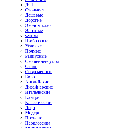
ДСП
Стоимость
Дешевые
Дорогие
Эконом-класс
Элитные
Форма
П-образные
Угловые
Прямые
Радиусные
Скошенные углы
Стиль
Современные
Евро
Английские
Дизайнерские
Итальянские
Кантри
Классические
Лофт
Модерн
Прованс
Неоклассика