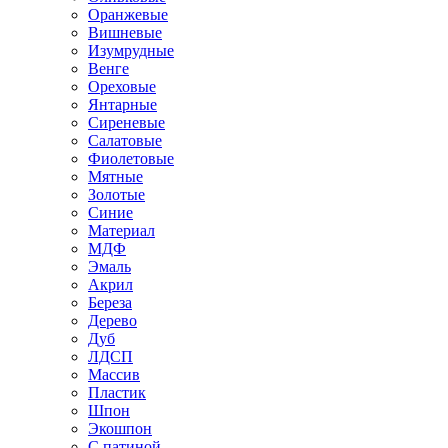
Оранжевые
Вишневые
Изумрудные
Венге
Ореховые
Янтарные
Сиреневые
Салатовые
Фиолетовые
Мятные
Золотые
Синие
Материал
МДФ
Эмаль
Акрил
Береза
Дерево
Дуб
ЛДСП
Массив
Пластик
Шпон
Экошпон
С патиной