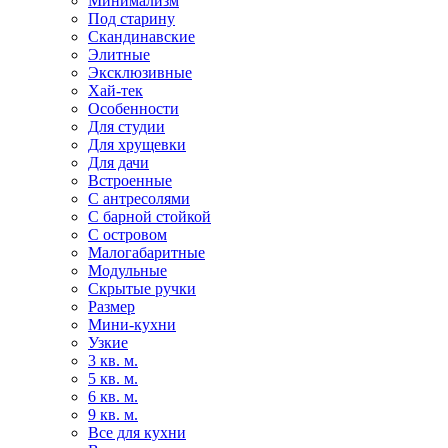
Минимализм
Под старину
Скандинавские
Элитные
Эксклюзивные
Хай-тек
Особенности
Для студии
Для хрущевки
Для дачи
Встроенные
С антресолями
С барной стойкой
С островом
Малогабаритные
Модульные
Скрытые ручки
Размер
Мини-кухни
Узкие
3 кв. м.
5 кв. м.
6 кв. м.
9 кв. м.
Все для кухни