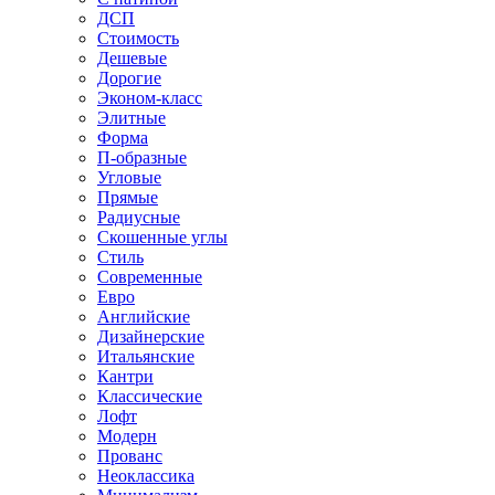
ДСП
Стоимость
Дешевые
Дорогие
Эконом-класс
Элитные
Форма
П-образные
Угловые
Прямые
Радиусные
Скошенные углы
Стиль
Современные
Евро
Английские
Дизайнерские
Итальянские
Кантри
Классические
Лофт
Модерн
Прованс
Неоклассика