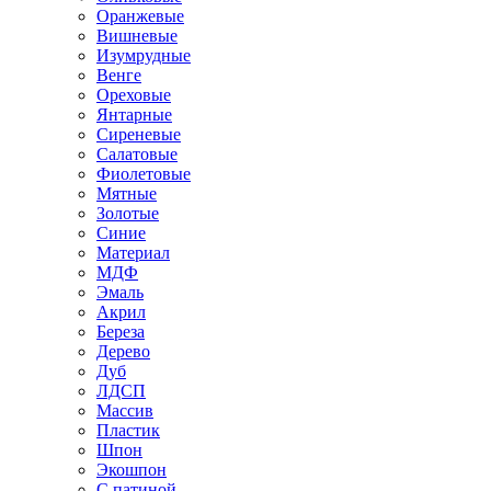
Оранжевые
Вишневые
Изумрудные
Венге
Ореховые
Янтарные
Сиреневые
Салатовые
Фиолетовые
Мятные
Золотые
Синие
Материал
МДФ
Эмаль
Акрил
Береза
Дерево
Дуб
ЛДСП
Массив
Пластик
Шпон
Экошпон
С патиной