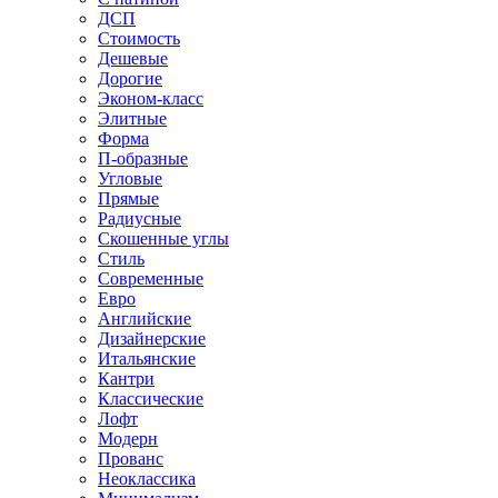
ДСП
Стоимость
Дешевые
Дорогие
Эконом-класс
Элитные
Форма
П-образные
Угловые
Прямые
Радиусные
Скошенные углы
Стиль
Современные
Евро
Английские
Дизайнерские
Итальянские
Кантри
Классические
Лофт
Модерн
Прованс
Неоклассика