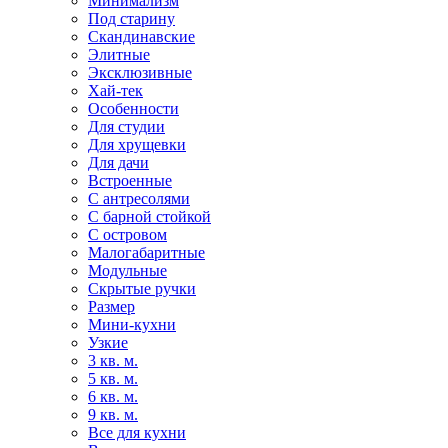
Минимализм
Под старину
Скандинавские
Элитные
Эксклюзивные
Хай-тек
Особенности
Для студии
Для хрущевки
Для дачи
Встроенные
С антресолями
С барной стойкой
С островом
Малогабаритные
Модульные
Скрытые ручки
Размер
Мини-кухни
Узкие
3 кв. м.
5 кв. м.
6 кв. м.
9 кв. м.
Все для кухни