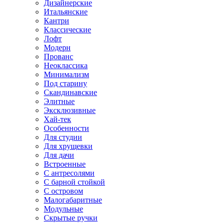
Дизайнерские
Итальянские
Кантри
Классические
Лофт
Модерн
Прованс
Неоклассика
Минимализм
Под старину
Скандинавские
Элитные
Эксклюзивные
Хай-тек
Особенности
Для студии
Для хрущевки
Для дачи
Встроенные
С антресолями
С барной стойкой
С островом
Малогабаритные
Модульные
Скрытые ручки