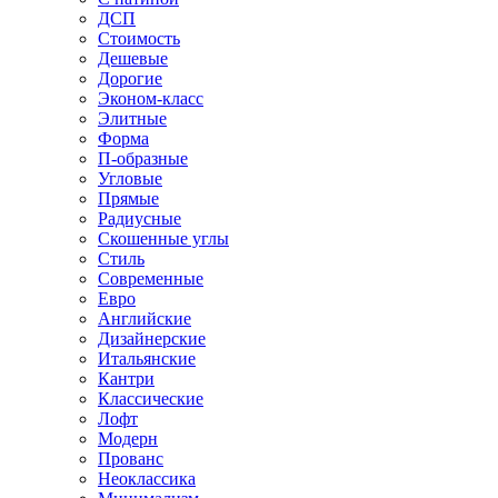
ДСП
Стоимость
Дешевые
Дорогие
Эконом-класс
Элитные
Форма
П-образные
Угловые
Прямые
Радиусные
Скошенные углы
Стиль
Современные
Евро
Английские
Дизайнерские
Итальянские
Кантри
Классические
Лофт
Модерн
Прованс
Неоклассика