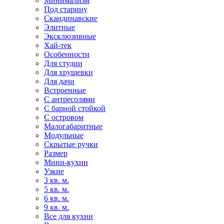
Минимализм
Под старину
Скандинавские
Элитные
Эксклюзивные
Хай-тек
Особенности
Для студии
Для хрущевки
Для дачи
Встроенные
С антресолями
С барной стойкой
С островом
Малогабаритные
Модульные
Скрытые ручки
Размер
Мини-кухни
Узкие
3 кв. м.
5 кв. м.
6 кв. м.
9 кв. м.
Все для кухни