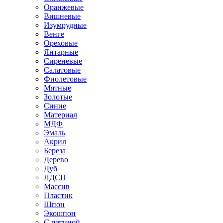
Оранжевые
Вишневые
Изумрудные
Венге
Ореховые
Янтарные
Сиреневые
Салатовые
Фиолетовые
Мятные
Золотые
Синие
Материал
МДФ
Эмаль
Акрил
Береза
Дерево
Дуб
ЛДСП
Массив
Пластик
Шпон
Экошпон
С патиной