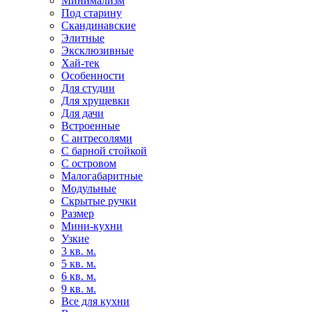
Минимализм
Под старину
Скандинавские
Элитные
Эксклюзивные
Хай-тек
Особенности
Для студии
Для хрущевки
Для дачи
Встроенные
С антресолями
С барной стойкой
С островом
Малогабаритные
Модульные
Скрытые ручки
Размер
Мини-кухни
Узкие
3 кв. м.
5 кв. м.
6 кв. м.
9 кв. м.
Все для кухни