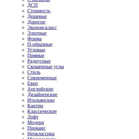
ДСП
Стоимость
Дешевые
Дорогие
Эконом-класс
Элитные
Форма
П-образные
Угловые
Прямые
Радиусные
Скошенные углы
Стиль
Современные
Евро
Английские
Дизайнерские
Итальянские
Кантри
Классические
Лофт
Модерн
Прованс
Неоклассика