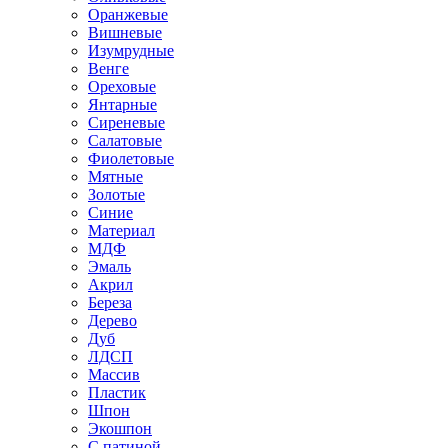
Оранжевые
Вишневые
Изумрудные
Венге
Ореховые
Янтарные
Сиреневые
Салатовые
Фиолетовые
Мятные
Золотые
Синие
Материал
МДФ
Эмаль
Акрил
Береза
Дерево
Дуб
ЛДСП
Массив
Пластик
Шпон
Экошпон
С патиной